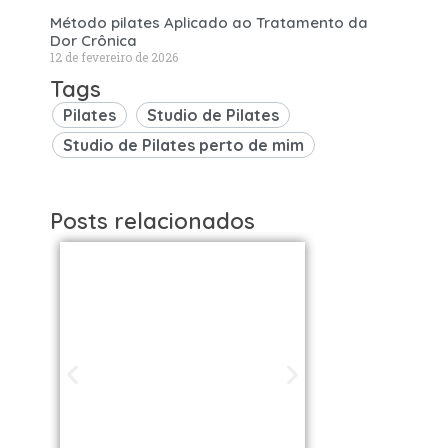
Método pilates Aplicado ao Tratamento da
Dor Crônica
12 de fevereiro de 2026
Tags
Pilates
Studio de Pilates
Studio de Pilates perto de mim
Posts relacionados
Studios de
Studi
Pilates em São
Pilat
Paulo / SP |
Brasil: 
Encontre uma
os Melh
unidade perto
VOLL S