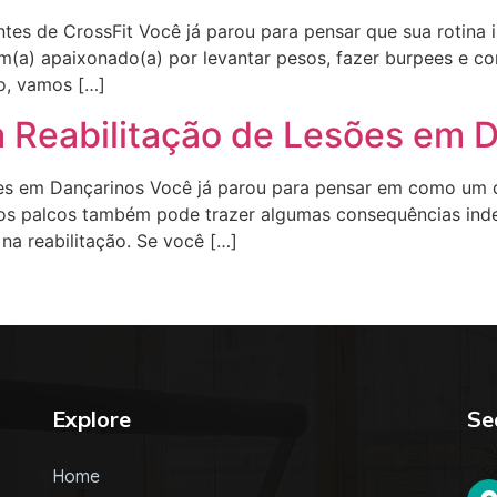
ntes de CrossFit Você já parou para pensar que sua rotina
m(a) apaixonado(a) por levantar pesos, fazer burpees e co
go, vamos […]
à Reabilitação de Lesões em 
ões em Dançarinos Você já parou para pensar em como um 
s palcos também pode trazer algumas consequências indese
na reabilitação. Se você […]
Explore
Se
Home