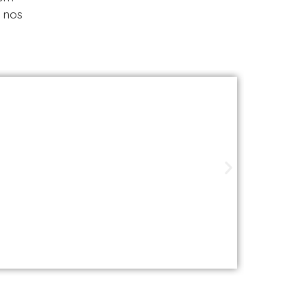
 nos
ade perto de você