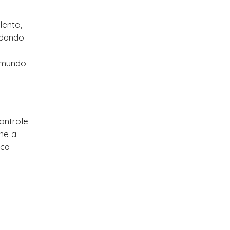
lento,
udando
m mundo
ontrole
ine a
ica
é