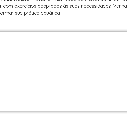
er com exercícios adaptados às suas necessidades. Venha
formar sua prática aquática!
es em São Paulo / SP | Encontre uma unid