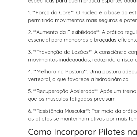
específicas para quem pratica esportes aquát
1. **Força do Core**: O núcleo é a base da est
permitindo movimentos mais seguros e poten
2. **Aumento da Flexibilidade**: A prática re
essencial para manobras e braçadas eficiente
3. **Prevenção de Lesões**: A consciência cor
movimentos inadequados, reduzindo o risco d
4. **Melhora na Postura**: Uma postura adequ
vertebral, o que favorece a hidrodinâmica.
5. **Recuperação Acelerada**: Após um trein
que os músculos fatigados precisam.
6. **Resistência Muscular**: Por meio da práti
os atletas se mantenham ativos por mais te
Como Incorporar Pilates na