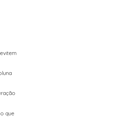
 evitem
oluna
peração
do que