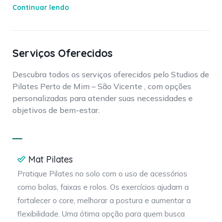
Continuar lendo
física, todos com cursos dentro da metodologia Pilates.
Contamos com no máximo 4 alunos por período e
fazemos nosso atendimento de forma personalizada.
Serviços Oferecidos
Venha nos conhecer!
Conheça também a
VOLL Pilates
e explore nossos blogs
Descubra todos os serviços oferecidos pelo Studios de
Pilates Perto de Mim – São Vicente , com opções
de
Pilates
,
Educação Física
e
Fisioterapia
.
personalizadas para atender suas necessidades e
objetivos de bem-estar.
Mat Pilates
Pratique Pilates no solo com o uso de acessórios
como bolas, faixas e rolos. Os exercícios ajudam a
fortalecer o core, melhorar a postura e aumentar a
flexibilidade. Uma ótima opção para quem busca