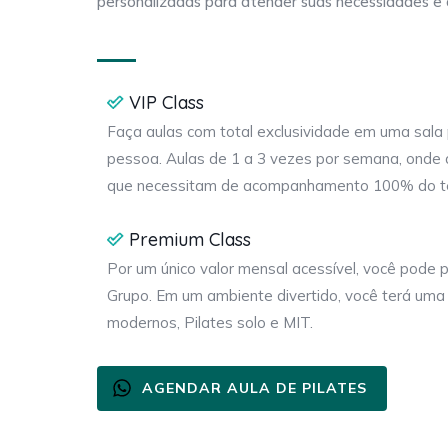
personalizadas para atender suas necessidades e 
qualidade de vida.
Conheça também a
VOLL Pilates
e explore nos
VIP Class
Faça aulas com total exclusividade em uma sala 
pessoa. Aulas de 1 a 3 vezes por semana, onde a
que necessitam de acompanhamento 100% do 
Premium Class
Por um único valor mensal acessível, você pode p
Grupo. Em um ambiente divertido, você terá uma
modernos, Pilates solo e MIT.
AGENDAR AULA DE PILATES