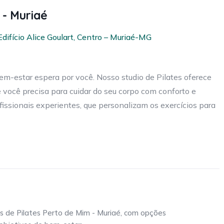
 - Muriaé
difício Alice Goulart, Centro – Muriaé-MG
m-estar espera por você. Nosso studio de Pilates oferece
 você precisa para cuidar do seu corpo com conforto e
issionais experientes, que personalizam os exercícios para
cios, ajudando a fortalecer a musculatura, melhorar a
ontribui para o aumento da flexibilidade, a prevenção de
qual for o seu motivo para começar, aqui você encontra o
 flexíveis, planos acessíveis e um local de fácil acesso,
os de Pilates Perto de Mim - Muriaé, com opções
liação e descubra como o Pilates pode transformar sua