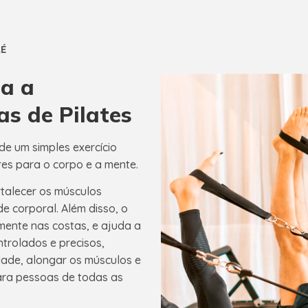
AÉ
ba a
s de Pilates
de um simples exercício
res para o corpo e a mente.
rtalecer os músculos
e corporal. Além disso, o
almente nas costas, e ajuda a
trolados e precisos,
dade, alongar os músculos e
para pessoas de todas as