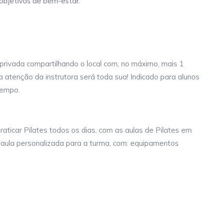
objetivos de bem-estar.
sos blogs de
Pilates
,
Educação Física
e
Fisioterapia
.
privada compartilhando o local com, no máximo, mais 1
 atenção da instrutora será toda sua! Indicado para alunos
tempo.
raticar Pilates todos os dias, com as aulas de Pilates em
 aula personalizada para a turma, com: equipamentos