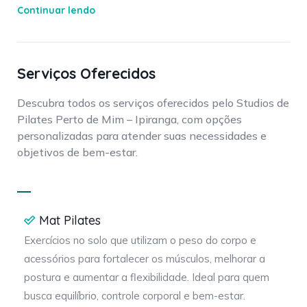
mais força, flexibilidade, relaxamento e qualidade de
Continuar lendo
vida.
Com equipamentos modernos, profissionais
Serviços Oferecidos
especializados e um atendimento personalizado,
garantimos que você alcance seus objetivos com
Descubra todos os serviços oferecidos pelo Studios de
segurança e eficiência.
Pilates Perto de Mim – Ipiranga, com opções
personalizadas para atender suas necessidades e
Venha viver essa experiência! Agende sua aula ou
objetivos de bem-estar.
sessão e descubra o melhor do movimento e do cuidado
para o seu corpo!
Conheça também a
VOLL Pilates
e explore nossos blogs
Mat Pilates
de
Pilates
,
Educação Física
e
Fisioterapia
.
Exercícios no solo que utilizam o peso do corpo e
acessórios para fortalecer os músculos, melhorar a
postura e aumentar a flexibilidade. Ideal para quem
busca equilíbrio, controle corporal e bem-estar.