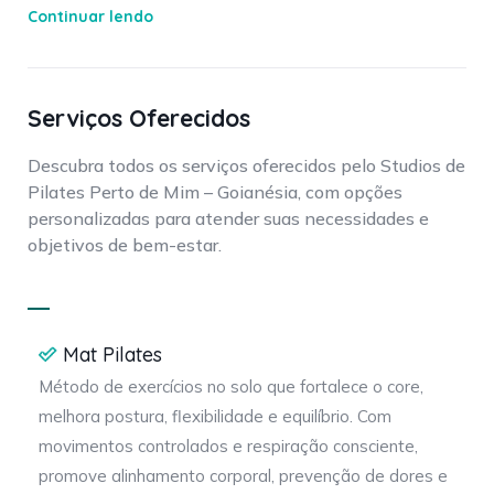
exercícios. Aqui cada aula é planejada para atender às
Continuar lendo
suas necessidades, promovendo fortalecimento
muscular, flexibilidade e equilíbrio. Venha conhecer e
descubra como o Pilates pode transformar seu corpo e
Serviços Oferecidos
sua mente. Entre em contato conosco e marque uma
aula experimental!
Descubra todos os serviços oferecidos pelo Studios de
Pilates Perto de Mim – Goianésia, com opções
Conheça também a
VOLL Pilates
e explore nossos blogs
personalizadas para atender suas necessidades e
de
Pilates
,
Educação Física
e
Fisioterapia
.
objetivos de bem-estar.
Mat Pilates
Método de exercícios no solo que fortalece o core,
melhora postura, flexibilidade e equilíbrio. Com
movimentos controlados e respiração consciente,
promove alinhamento corporal, prevenção de dores e