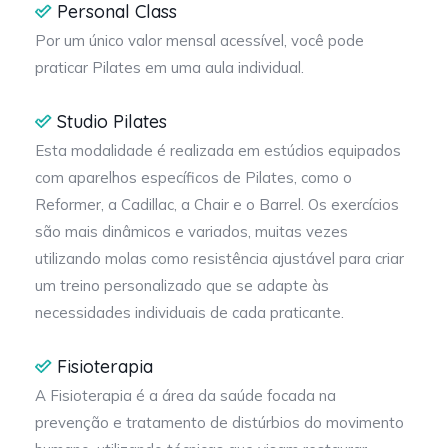
Personal Class
Agende sua aula experimental e descubra como o
Por um único valor mensal acessível, você pode
Pilates pode transformar seu corpo, sua saúde e sua
praticar Pilates em uma aula individual.
qualidade de vida!
Studio Pilates
Conheça também a
VOLL Pilates
e explore nossos blogs
de
Pilates
,
Educação Física
e
Fisioterapia
.
Esta modalidade é realizada em estúdios equipados
com aparelhos específicos de Pilates, como o
Reformer, a Cadillac, a Chair e o Barrel. Os exercícios
são mais dinâmicos e variados, muitas vezes
utilizando molas como resistência ajustável para criar
um treino personalizado que se adapte às
necessidades individuais de cada praticante.
Fisioterapia
A Fisioterapia é a área da saúde focada na
prevenção e tratamento de distúrbios do movimento