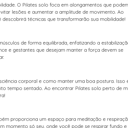
ibilidade. O Pilates solo foca em alongamentos que pode
evitar lesões e aumentar a amplitude de movimento. Ao
ê descobrirá técnicas que transformarão sua mobilidade!
r músculos de forma equilibrada, enfatizando a estabilizaç
nce e gestantes que desejam manter a força devem se
r.
onsciência corporal e como manter uma boa postura. Isso 
to tempo sentado. Ao encontrar Pilates solo perto de m
ra!
também proporciona um espaço para meditação e respiraçã
 um momento só seu, onde você pode se respirar fundo e r