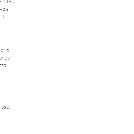
ilates
veis
OLL
óprio
ongar
nto
isso,