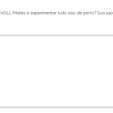
s VOLL Pilates e experimentar tudo isso de perto? Sua sa
es em São Paulo / SP | Encontre uma unid