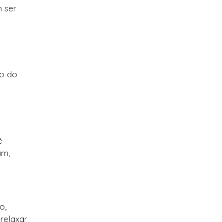
m ser
ão do
é
im,
o,
elaxar.