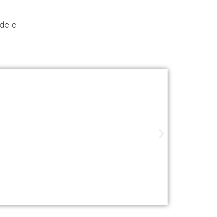
úde e
ade perto de você