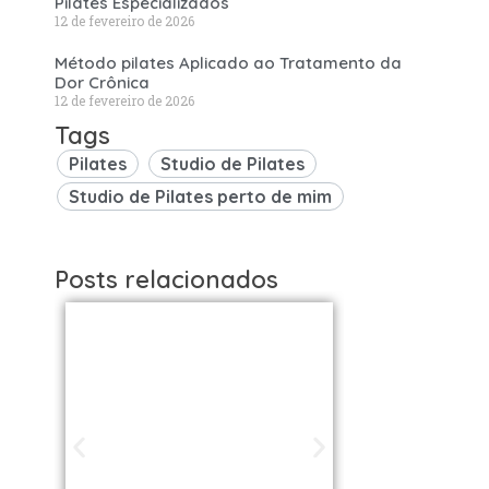
Pilates Especializados
12 de fevereiro de 2026
Método pilates Aplicado ao Tratamento da
Dor Crônica
12 de fevereiro de 2026
Tags
Pilates
Studio de Pilates
Studio de Pilates perto de mim
Posts relacionados
Studios de
Studi
Pilates em São
Pilat
Paulo / SP |
Brasil: 
Encontre uma
os Melh