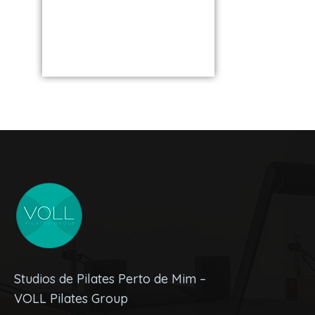
unidade perto
VOLL S
de você
Studios de Pilates Perto de Mim –
VOLL Pilates Group