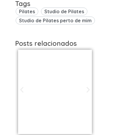
Tags
Pilates
Studio de Pilates
Studio de Pilates perto de mim
Posts relacionados
Studios de
Studi
Pilates em São
Pilat
Paulo / SP |
Brasil: 
Encontre uma
os Melh
unidade perto
VOLL S
de você