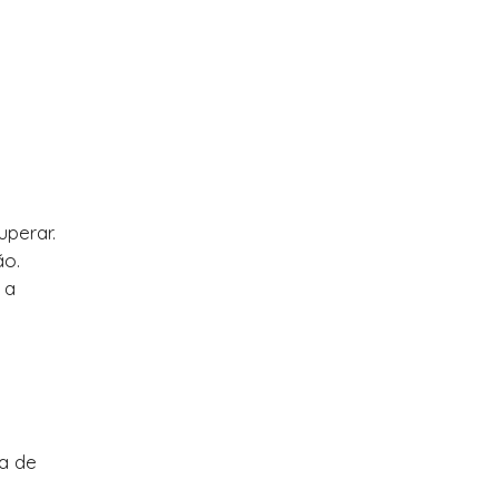
uperar.
ão.
 a
ra de