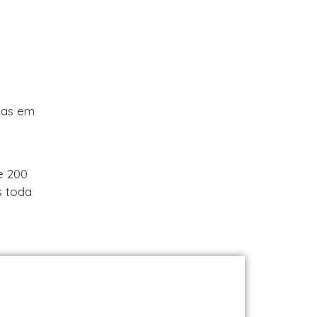
guas em
e 200
s toda