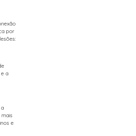
conexão
ca por
lesões:
de
 e a
 a
 mais
inos e