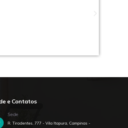
ade perto de você
de e Contatos
Sede
R. Tiradentes, 777 - Vila Itapura, Campinas -