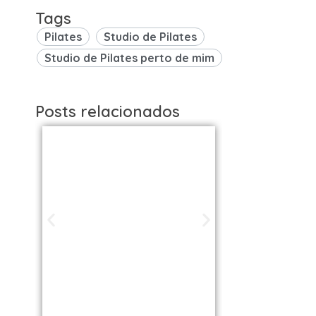
Tags
Pilates
Studio de Pilates
Studio de Pilates perto de mim
Posts relacionados
Studios de
Studi
Pilates em São
Pilat
Paulo / SP |
Brasil: 
Encontre uma
os Melh
unidade perto
VOLL S
de você