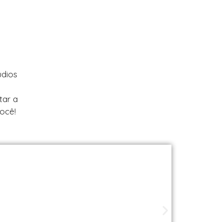
udios
tar a
ocê!
ade perto de você