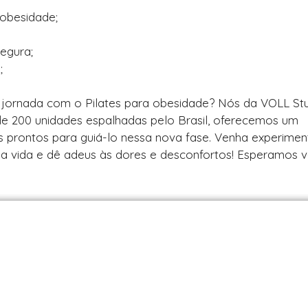
 obesidade;
egura;
;
ua jornada com o Pilates para obesidade? Nós da VOLL St
de 200 unidades espalhadas pelo Brasil, oferecemos um
s prontos para guiá-lo nessa nova fase. Venha experimen
ua vida e dê adeus às dores e desconfortos! Esperamos v
es em São Paulo / SP | Encontre uma unid