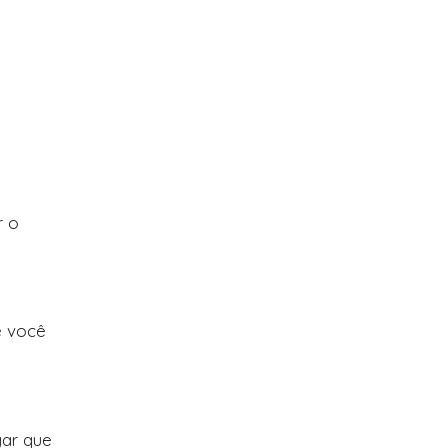
r o
e você
gar que