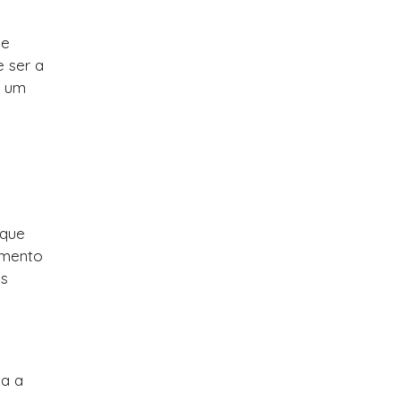
se
e ser a
é um
s
 que
umento
as
da a