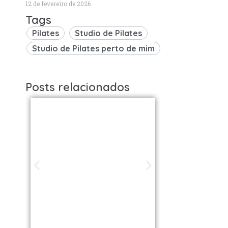
12 de fevereiro de 2026
Tags
Pilates
Studio de Pilates
Studio de Pilates perto de mim
Posts relacionados
Studios de
Studi
Pilates em São
Pilat
Paulo / SP |
Brasil: 
Encontre uma
os Melh
unidade perto
VOLL S
de você