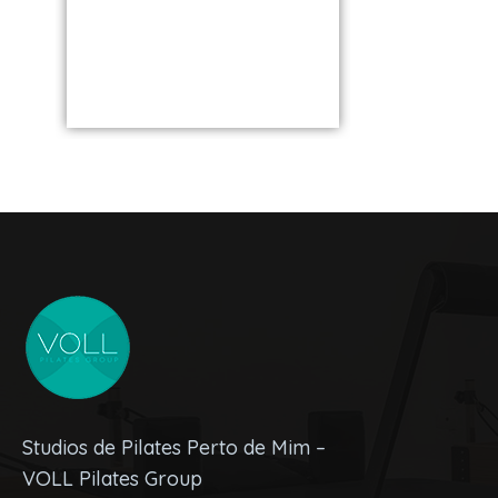
os Melh
unidade perto
VOLL S
de você
Studios de Pilates Perto de Mim –
VOLL Pilates Group