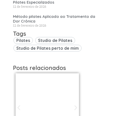
Pilates Especializados
12 de fevereiro de 2026
Método pilates Aplicado ao Tratamento da
Dor Crônica
12 de fevereiro de 2026
Tags
Pilates
Studio de Pilates
Studio de Pilates perto de mim
Posts relacionados
Studios de
Studi
Pilates em São
Pilat
Paulo / SP |
Brasil: 
Encontre uma