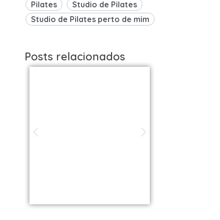
Pilates
Studio de Pilates
Studio de Pilates perto de mim
Posts relacionados
Studios de
Studi
Pilates em São
Pilat
Paulo / SP |
Brasil: 
Encontre uma
os Melh
unidade perto
VOLL S
de você