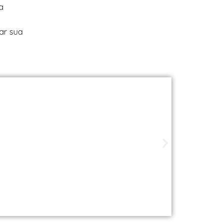
a
ar sua
ade perto de você