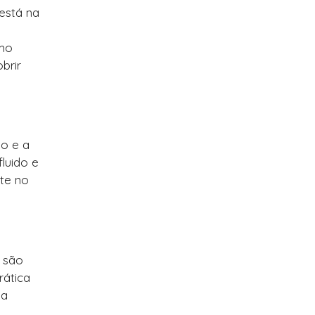
está na
omo
brir
ão e a
luido e
nte no
s são
rática
ma