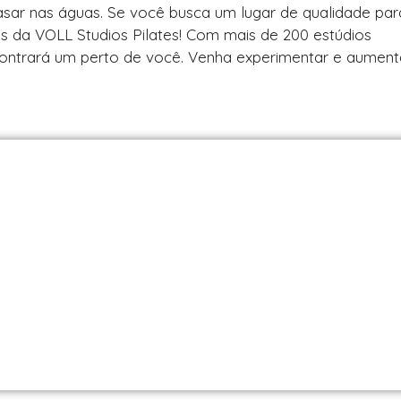
asar nas águas. Se você busca um lugar de qualidade par
des da VOLL Studios Pilates! Com mais de 200 estúdios
contrará um perto de você. Venha experimentar e aument
es em São Paulo / SP | Encontre uma unid