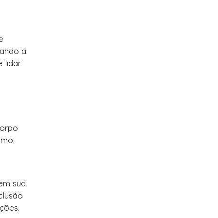
e
dando a
 lidar
corpo
emo.
 em sua
clusão
ções.