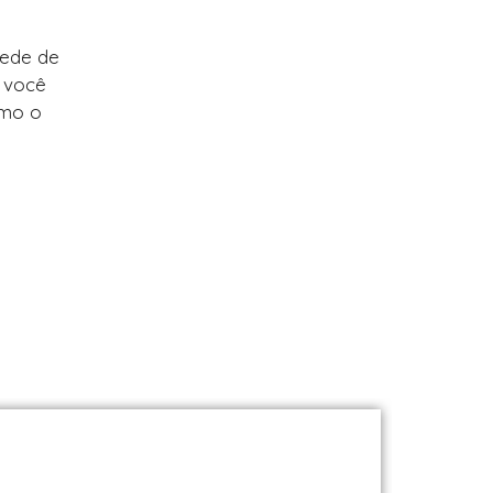
rede de
r você
omo o