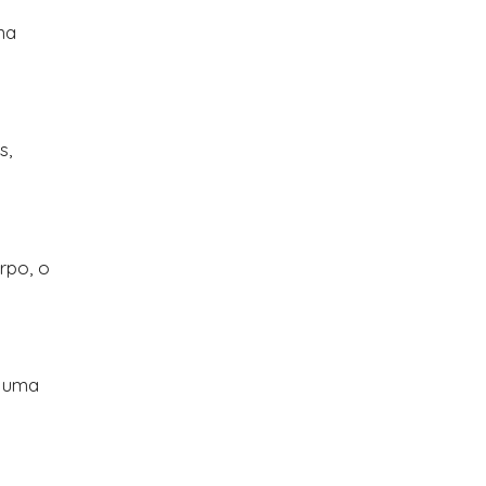
na
s,
rpo, o
e uma