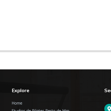
es em São Paulo / SP | Encontre uma unid
Explore
Se
Home
Studios de Pilates Perto de Mim