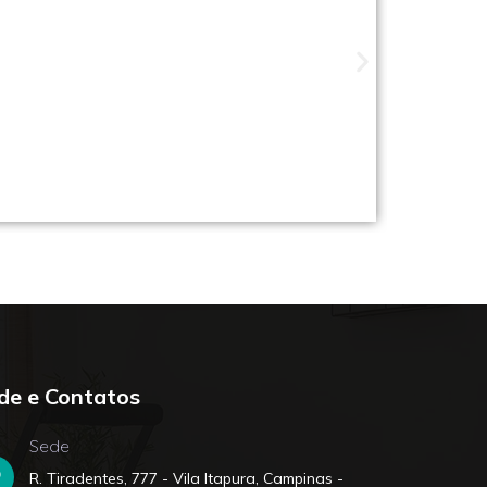
ade perto de você
de e Contatos
Sede
R. Tiradentes, 777 - Vila Itapura, Campinas -