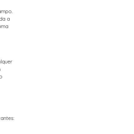
campo.
da a
 uma
alquer
m
o
tantes: