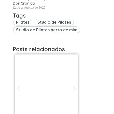
Dor Crônica
12 de fevereiro de 2026
Tags
Pilates
Studio de Pilates
Studio de Pilates perto de mim
Posts relacionados
Studios de
Studi
Pilates em São
Pilat
Paulo / SP |
Brasil: 
Encontre uma
os Melh
unidade perto
VOLL S
de você