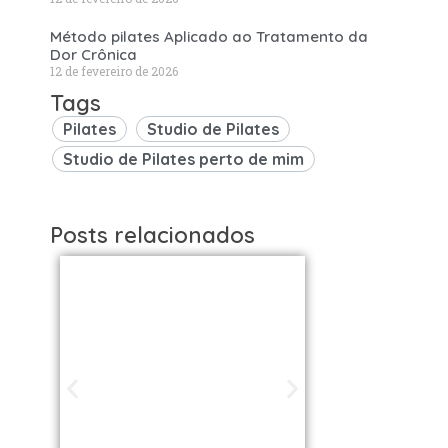
Método pilates Aplicado ao Tratamento da
Dor Crônica
12 de fevereiro de 2026
Tags
Pilates
Studio de Pilates
Studio de Pilates perto de mim
Posts relacionados
Studios de
Studi
Pilates em São
Pilat
Paulo / SP |
Brasil: 
Encontre uma
os Melh
unidade perto