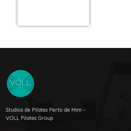
VOLL S
de você
Studios de Pilates Perto de Mim –
VOLL Pilates Group