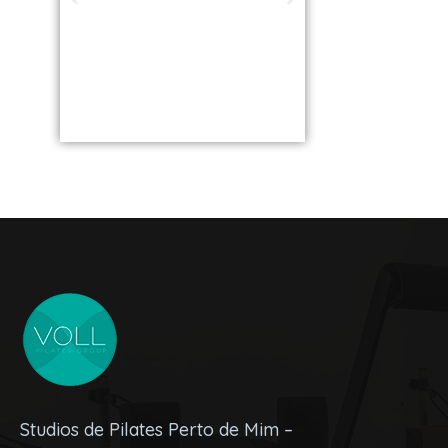
Brasil: 
Encontre uma
os Melh
unidade perto
VOLL S
de você
Studios de Pilates Perto de Mim –