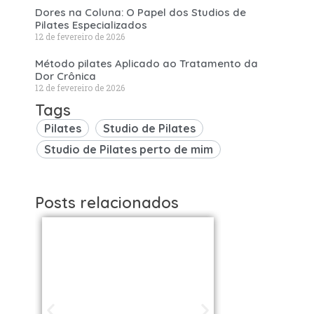
Dores na Coluna: O Papel dos Studios de
Pilates Especializados
12 de fevereiro de 2026
Método pilates Aplicado ao Tratamento da
Dor Crônica
12 de fevereiro de 2026
Tags
Pilates
Studio de Pilates
Studio de Pilates perto de mim
Posts relacionados
Studios de
Studi
Pilates em São
Pilat
Paulo / SP |