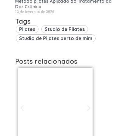
Método pilates Aplicado ao Tratamento da
Dor Crônica
12 de fevereiro de 2026
Tags
Pilates
Studio de Pilates
Studio de Pilates perto de mim
Posts relacionados
Studios de
Studi
Pilates em São
Pilat
Paulo / SP |
Brasil: 
Encontre uma
os Melh
unidade perto
VOLL S
de você