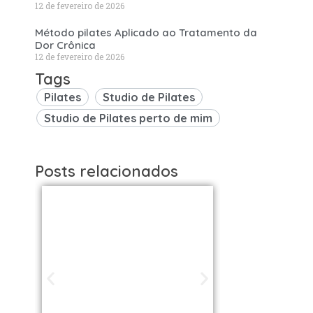
12 de fevereiro de 2026
Método pilates Aplicado ao Tratamento da
Dor Crônica
12 de fevereiro de 2026
Tags
Pilates
Studio de Pilates
Studio de Pilates perto de mim
Posts relacionados
Studios de
Studi
Pilates em São
Pilat
Paulo / SP |
Brasil: 
Encontre uma
os Melh
unidade perto