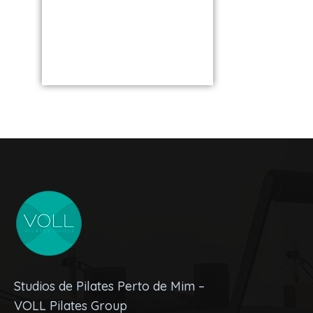
os Melh
unidade perto
VOLL S
de você
Studios de Pilates Perto de Mim –
VOLL Pilates Group