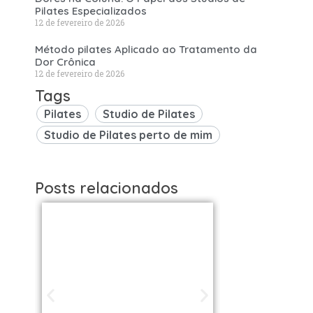
Pilates Especializados
12 de fevereiro de 2026
Método pilates Aplicado ao Tratamento da
Dor Crônica
12 de fevereiro de 2026
Tags
Pilates
Studio de Pilates
Studio de Pilates perto de mim
Posts relacionados
Studios de
Studi
Pilates em São
Pilat
Paulo / SP |
Brasil: 
Encontre uma