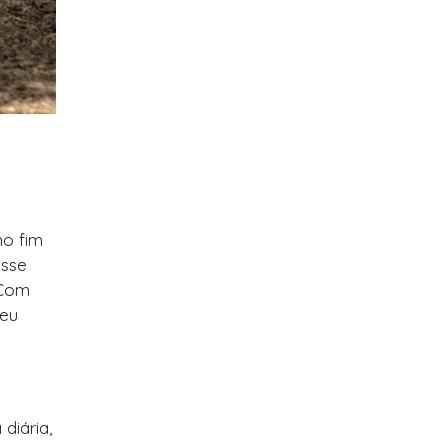
no fim
esse
 Com
seu
diária,