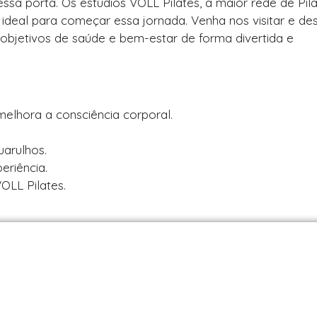
ssa porta. Os estúdios VOLL Pilates, a maior rede de Pil
 ideal para começar essa jornada. Venha nos visitar e de
bjetivos de saúde e bem-estar de forma divertida e
melhora a consciência corporal.
uarulhos.
eriência.
OLL Pilates.