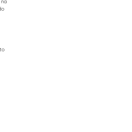
 na
do
to