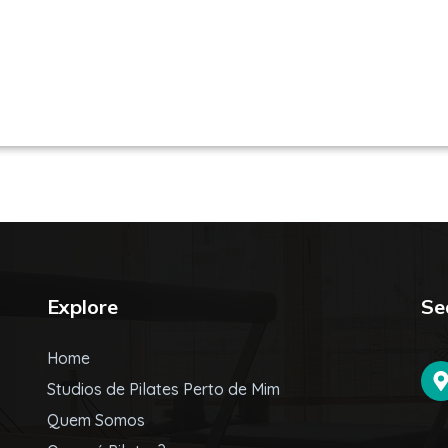
es em São Paulo / SP | Encontre uma unid
Explore
Se
Home
Studios de Pilates Perto de Mim
Quem Somos