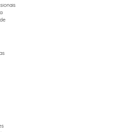
sionais
ua
 de
cas
es