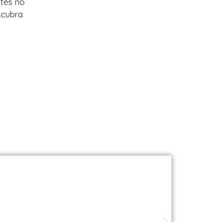
ates no
scubra