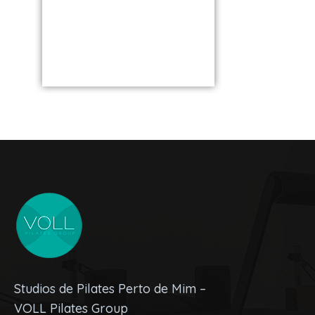
os Melh
unidade perto
VOLL S
de você
Studios de Pilates Perto de Mim –
VOLL Pilates Group