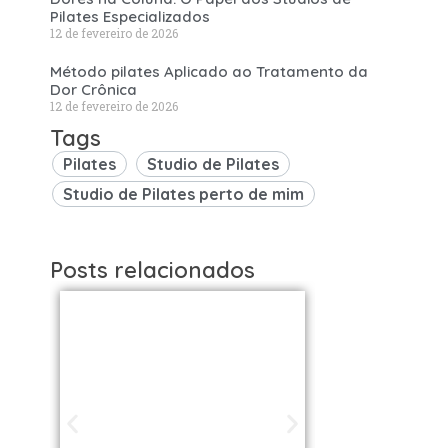
Pilates Especializados
12 de fevereiro de 2026
Método pilates Aplicado ao Tratamento da
Dor Crônica
12 de fevereiro de 2026
Tags
Pilates
Studio de Pilates
Studio de Pilates perto de mim
Posts relacionados
Studios de
Studi
Pilates em São
Pilat
Paulo / SP |
Brasil: 
Encontre uma