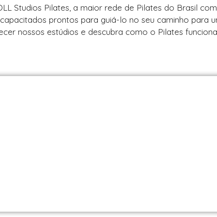
LL Studios Pilates, a maior rede de Pilates do Brasil co
s capacitados prontos para guiá-lo no seu caminho para 
hecer nossos estúdios e descubra como o Pilates funcion
es em São Paulo / SP | Encontre uma unid