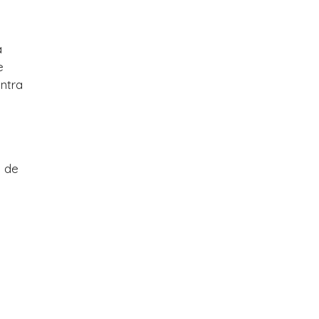
a
e
ntra
o de