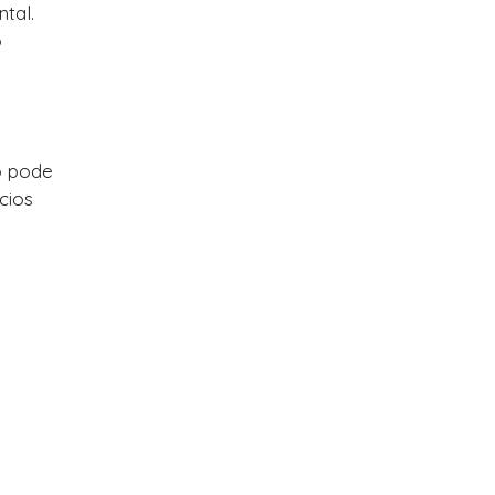
tal.
o
do pode
cios