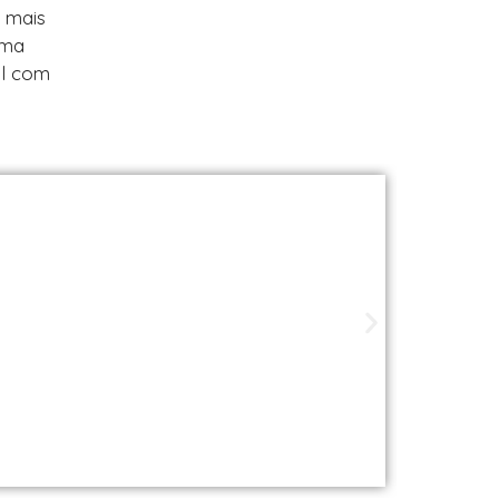
m mais
uma
al com
ade perto de você