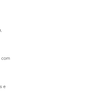
,
l com
s e