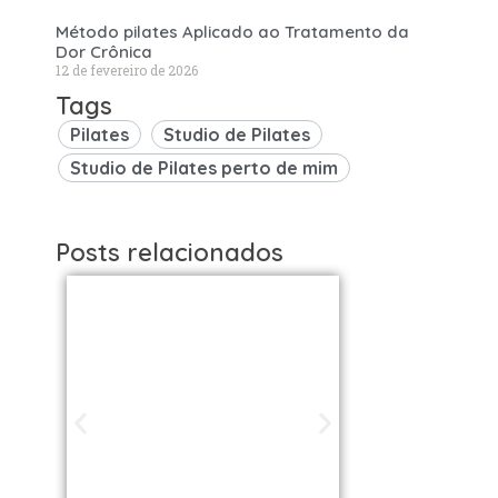
Método pilates Aplicado ao Tratamento da
Dor Crônica
12 de fevereiro de 2026
Tags
Pilates
Studio de Pilates
Studio de Pilates perto de mim
Posts relacionados
Studios de
Studi
Pilates em São
Pilat
Paulo / SP |
Brasil: 
Encontre uma
os Melh
unidade perto
VOLL S