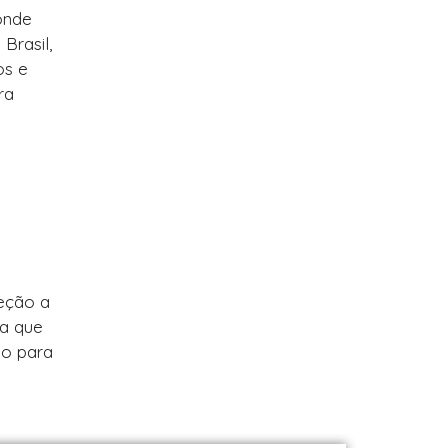
onde
Brasil,
os e
ra
reção a
ca que
mo para