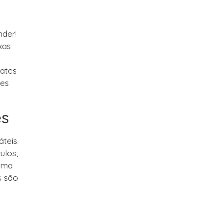
nder!
xas
lates
res
es
teis.
ulos,
 uma
s são