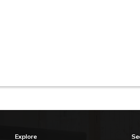
es em São Paulo / SP | Encontre uma unid
Explore
Se