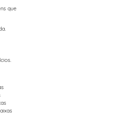
ens que
da.
cios.
as
s
xas
aixas