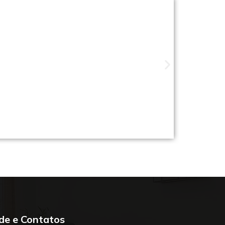
ade perto de você
de e Contatos