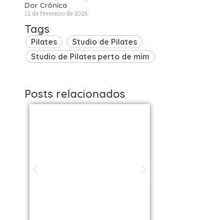
Dor Crônica
12 de fevereiro de 2026
Tags
Pilates
Studio de Pilates
Studio de Pilates perto de mim
Posts relacionados
Studios de
Studi
Pilates em São
Pilat
Paulo / SP |
Brasil: 
Encontre uma
os Melh
unidade perto
VOLL S
de você