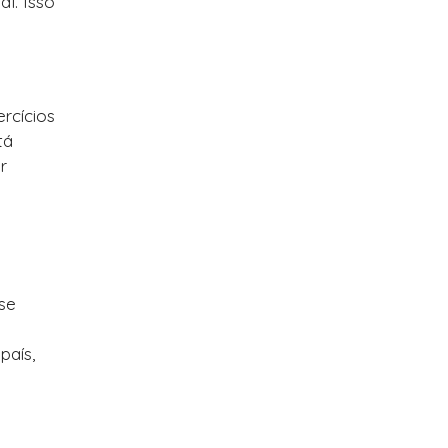
l. Isso
rcícios
tá
r
se
país,