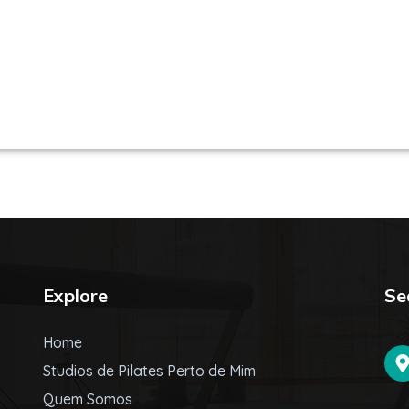
es em São Paulo / SP | Encontre uma unid
Explore
Se
Home
Studios de Pilates Perto de Mim
Quem Somos