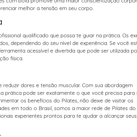
lates com bola promove uma maior conscientização corpora
erenciar melhor a tensão em seu corpo.
a
ssional qualificado que possa te guiar na prática. Os exe
dos, dependendo do seu nível de experiência. Se você es
rramenta acessível e divertida que pode ser utilizada po
ão física.
e reduzir dores e tensão muscular. Com sua abordagem
ssa prática pode ser exatamente o que você precisa para 
imentar os benefícios do Pilates, não deixe de visitar os
des em todo o Brasil, somos a maior rede de Pilates do 
onais experientes prontos para te ajudar a alcançar seus
: