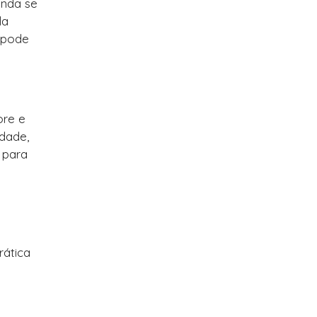
inda se
la
 pode
ore e
dade,
 para
rática