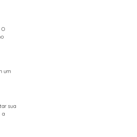
! O
no
em um
tar sua
 a