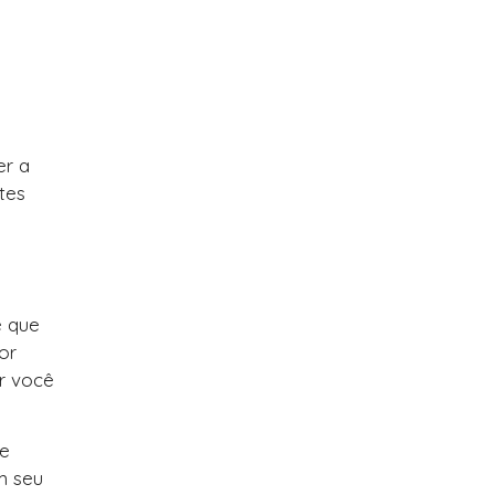
er a
tes
é que
or
ar você
te
m seu