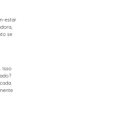
m-estar
adora,
nto se
. Isso
tado?
icada.
lmente