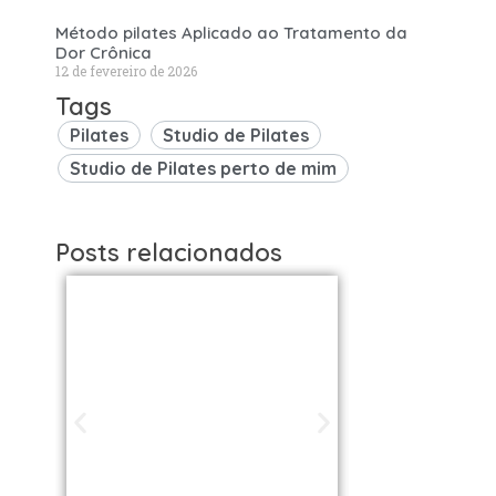
Método pilates Aplicado ao Tratamento da
Dor Crônica
12 de fevereiro de 2026
Tags
Pilates
Studio de Pilates
Studio de Pilates perto de mim
Posts relacionados
Studios de
Studi
Pilates em São
Pilat
Paulo / SP |
Brasil: 
Encontre uma
os Melh
unidade perto
VOLL S