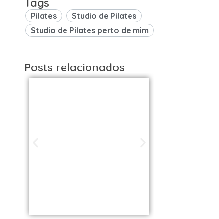
Tags
Pilates
Studio de Pilates
Studio de Pilates perto de mim
Posts relacionados
Studios de
Studi
Pilates em São
Pilat
Paulo / SP |
Brasil: 
Encontre uma
os Melh
unidade perto
VOLL S
de você